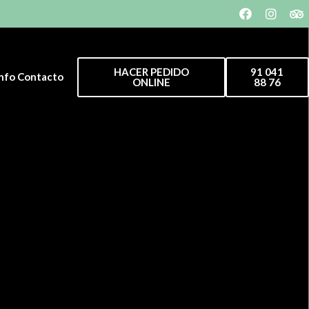
HACER PEDIDO
91 041
Info Contacto
ONLINE
88 76